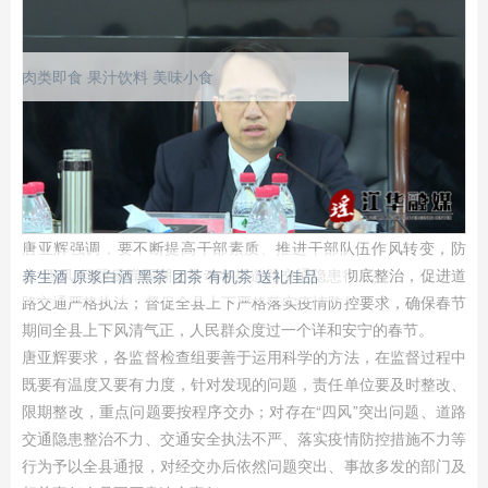
肉类即食
果汁饮料
美味小食
唐亚辉强调，要不断提高干部素质、推进干部队伍作风转变，防
止“四风”问题反弹回潮；推动各类道路交通隐患彻底整治，促进道
养生酒
原浆白酒
黑茶
团茶
有机茶
送礼佳品
路交通严格执法；督促全县上下严格落实疫情防控要求，确保春节
期间全县上下风清气正，人民群众度过一个详和安宁的春节。
唐亚辉要求，各监督检查组要善于运用科学的方法，在监督过程中
既要有温度又要有力度，针对发现的问题，责任单位要及时整改、
限期整改，重点问题要按程序交办；对存在“四风”突出问题、道路
交通隐患整治不力、交通安全执法不严、落实疫情防控措施不力等
行为予以全县通报，对经交办后依然问题突出、事故多发的部门及