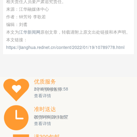
相关责任人员要严肃追究责任。
来源：江华融媒体中心
作者：钟芳玲 李歌若
编辑：刘翥
本文为
江华新闻网
原创文章，转载请附上原文出处链接和本声明。
本文链接：
https://jianghua.rednet.cn/content/2022/01/19/10789778.html
优质服务
2016/09/09 13:58
1小时快修服务
查看详情
0
1
0
准时送达
2016/09/09 13:57
收货时间由你做主
查看详情
0
2
0
满300包邮