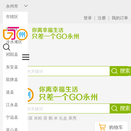
永州市
市辖区
登录
|
注册
|
我的订单
零陵区
冷水滩区
祁阳县
东安县
双牌县
道县
江永县
宁远县
热门：
茶油
原浆
米粉
茶
鹅
米
礼盒
果秀
购物车
蓝山县