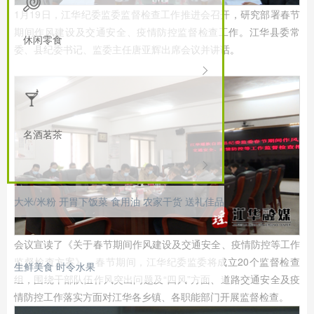
1月19日，江华纪委监委监督检查工作推进会召开，研究部署春节
期间作风建设及交通安全、疫情防控监督检查工作。江华县委常
休闲零食
委、县纪委书记、监委主任唐亚辉出席会议并讲话。
名酒茗茶
大米/米粉
开胃下饭菜
食用油
农家干货
送礼佳品
会议宣读了《关于春节期间作风建设及交通安全、疫情防控等工作
监督检查方案》。春节期间，江华纪委监委将成立20个监督检查
生鲜美食
时令水果
组，围绕干部队伍作风突出问题及“四风”方面、道路交通安全及疫
情防控工作落实方面对江华各乡镇、各职能部门开展监督检查。