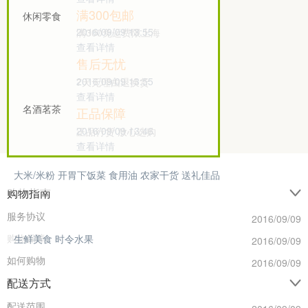
满300包邮
休闲零食
2016/09/09 13:55
满300免运费限上海
查看详情
0
6
0
售后无忧
2016/09/09 13:55
7天无理由退换货
查看详情
0
2
0
名酒茗茶
正品保障
2016/09/09 13:46
正品行货 放心选购
查看详情
0
6
0
大米/米粉
开胃下饭菜
食用油
农家干货
送礼佳品
购物指南
服务协议
2016/09/09
购物保障
生鲜美食
时令水果
2016/09/09
如何购物
2016/09/09
配送方式
配送范围