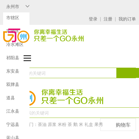
永州市
市辖区
登录
|
注册
|
我的订单
零陵区
冷水滩区
祁阳县
东安县
双牌县
道县
江永县
热门：
茶油
原浆
米粉
茶
鹅
米
礼盒
果秀
购物车
宁远县
蓝山县