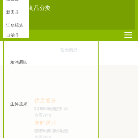
所有商品分类
新田县
江华瑶族
自治县
暂无商品
粮油调味
优质服务
生鲜蔬果
2016/09/09 13:58
1小时快修服务
查看详情
0
1
0
准时送达
2016/09/09 13:57
收货时间由你做主
查看详情
0
2
0