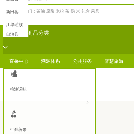
热门：
茶油
原浆
米粉
茶
鹅
米
礼盒
果秀
新田县
智慧旅
江华瑶族
游
所有商品分类
自治县
吃喝玩
乐
直采中心
溯源体系
公共服务
智慧旅游
便民服
务
粮油调味
永州馆
江华馆
社区
生鲜蔬果