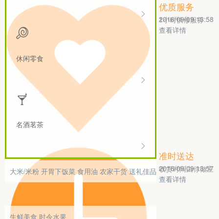
优质服务
2016/09/09 13:58
1小时快修服务
查看详情
休闲零食
名酒茗茶
准时送达
2016/09/09 13:57
收货时间由你做主
大米/米粉
开胃下饭菜
食用油
农家干货
送礼佳品
查看详情
生鲜美食
时令水果