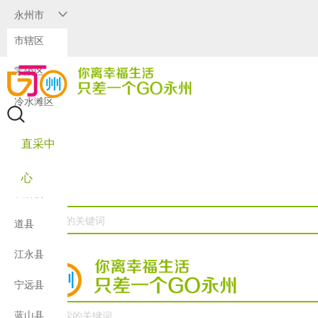
永州市
市辖区
零陵区
冷水滩区
祁阳县
直采中
东安县
心
双牌县
溯源体
道县
系
江永县
公共服
宁远县
务
蓝山县