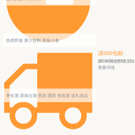
肉类即食
果汁饮料
美味小食
满300包邮
2016/09/09 13:55
满300免运费限上海
查看详情
养生酒
原浆白酒
黑茶
团茶
有机茶
送礼佳品