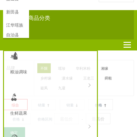
新田县
所有商品分类
江华瑶族
自治县
品牌
不限
瑶珍
华利米粉
湘缘
粮油调味
乡村缘
潇水缘
王老三
舜毅
嶷凤
九凝
综合
销量
销量
价格
生鲜蔬果
价格
价格区间
-
确定