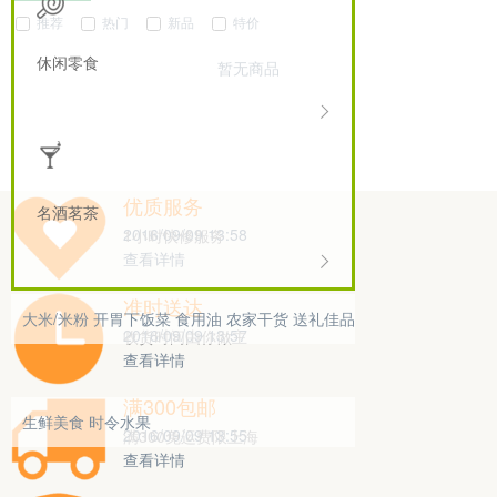
推荐
热门
新品
特价
休闲零食
暂无商品
优质服务
名酒茗茶
2016/09/09 13:58
1小时快修服务
查看详情
0
1
0
准时送达
大米/米粉
开胃下饭菜
食用油
农家干货
送礼佳品
2016/09/09 13:57
收货时间由你做主
查看详情
0
2
0
满300包邮
生鲜美食
时令水果
2016/09/09 13:55
满300免运费限上海
查看详情
0
6
0