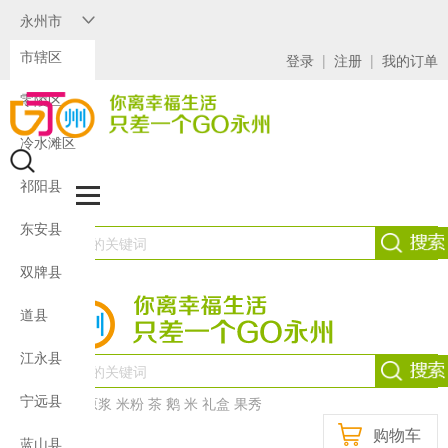
永州市
市辖区
登录
|
注册
|
我的订单
零陵区
冷水滩区
祁阳县
东安县
双牌县
道县
江永县
宁远县
热门：
茶油
原浆
米粉
茶
鹅
米
礼盒
果秀
购物车
蓝山县