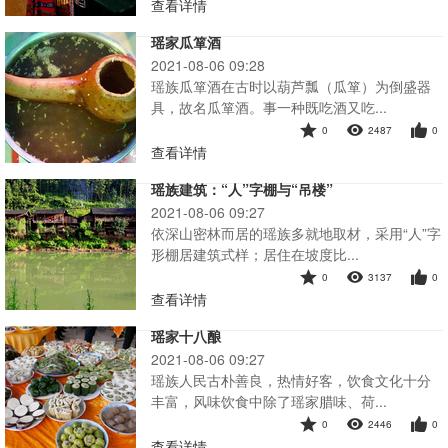
查看详情
瑶家瓜箪酒
2021-08-06 09:28
瑶族瓜箪酒在古时以葫芦瓢（瓜箪）为倒盛器
具，故名瓜箪酒。事一种既吃酒又吃...
0
2487
0
查看详情
瑶族建筑：“人”字棚与“吊楼”
2021-08-06 09:27
依深山密林而居的瑶族多就地取材，采用“人”字
形棚居建筑式样；居住在坡度比...
0
3137
0
查看详情
瑶家十八酿
2021-08-06 09:27
瑶族人民古朴善良，热情好客，饮食文化十分
丰富，风味饮食中除了瑶家腊味、荷...
0
2446
0
查看详情