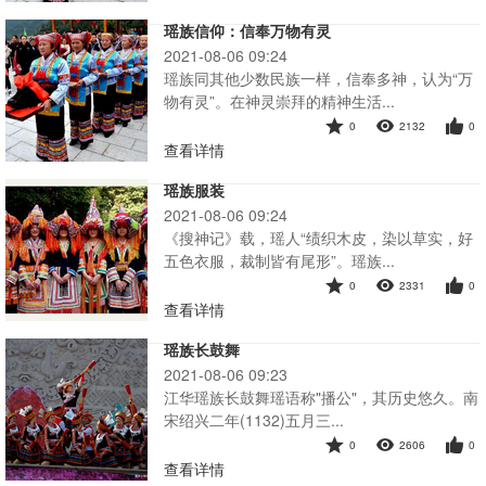
瑶族信仰：信奉万物有灵
2021-08-06 09:24
瑶族同其他少数民族一样，信奉多神，认为“万
物有灵”。在神灵崇拜的精神生活...
0
2132
0
查看详情
瑶族服装
2021-08-06 09:24
《搜神记》载，瑶人“绩织木皮，染以草实，好
五色衣服，裁制皆有尾形”。瑶族...
0
2331
0
查看详情
瑶族长鼓舞
2021-08-06 09:23
江华瑶族长鼓舞瑶语称"播公"，其历史悠久。南
宋绍兴二年(1132)五月三...
0
2606
0
查看详情